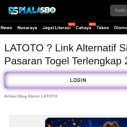
News
Nusaraya
Jagat Literasi
Cahaya
Tekno
Otomo
LATOTO ? Link Alternatif S
Pasaran Togel Terlengkap
LOGIN
Artikel Blog About LATOTO