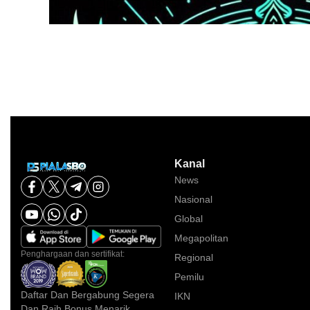
Kanal
News
Nasional
Global
Megapolitan
Penghargaan dan sertifikat:
Regional
Pemilu
Daftar Dan Bergabung Segera
IKN
Dan Raih Bonus Menarik