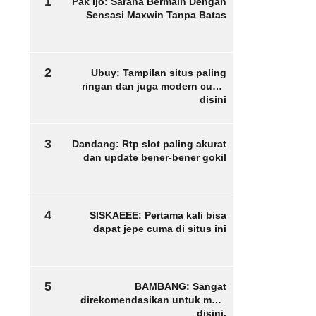
1
Pak Ijo: Sarana Bermain Dengan
Sensasi Maxwin Tanpa Batas
2
Ubuy: Tampilan situs paling
ringan dan juga modern cuma
disini
3
Dandang: Rtp slot paling akurat
dan update bener-bener gokil
4
SISKAEEE: Pertama kali bisa
dapat jepe cuma di situs ini
5
BAMBANG: Sangat
direkomendasikan untuk main
disini.