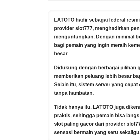
LATOTO hadir sebagai federal resmi
provider slot777, menghadirkan pen
menguntungkan. Dengan minimal bet 
bagi pemain yang ingin meraih ke
besar.
Didukung dengan berbagai pilihan 
memberikan peluang lebih besar ba
Selain itu, sistem server yang cepat
tanpa hambatan.
Tidak hanya itu, LATOTO juga dike
praktis, sehingga pemain bisa lang
slot paling gacor dari provider slo
sensasi bermain yang seru sekalig