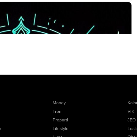
Money
Kol
Tren
VIK
Properti
JEO
n
Lifestyle
Lest