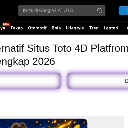
ya
Tekno
Otomotif
Bola
Lifestyle
Tren
Lestari
He
natif Situs Toto 4D Platfro
lengkap 2026