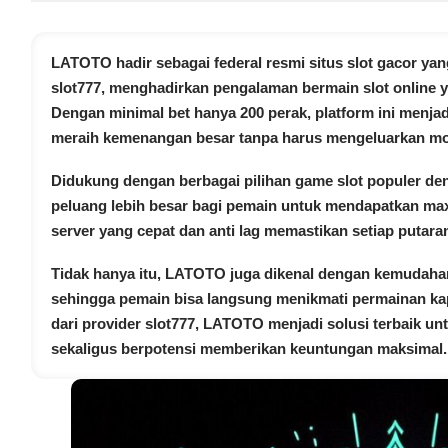
LATOTO hadir sebagai federal resmi situs
slot gacor
yang
slot777, menghadirkan pengalaman bermain slot online 
Dengan minimal bet hanya 200 perak, platform ini menjad
meraih kemenangan besar tanpa harus mengeluarkan mo
Didukung dengan berbagai pilihan game slot populer d
peluang lebih besar bagi pemain untuk mendapatkan maxwi
server yang cepat dan anti lag memastikan setiap putara
Tidak hanya itu, LATOTO juga dikenal dengan kemudahan 
sehingga pemain bisa langsung menikmati permainan kapa
dari provider slot777, LATOTO menjadi solusi terbaik u
sekaligus berpotensi memberikan keuntungan maksimal.