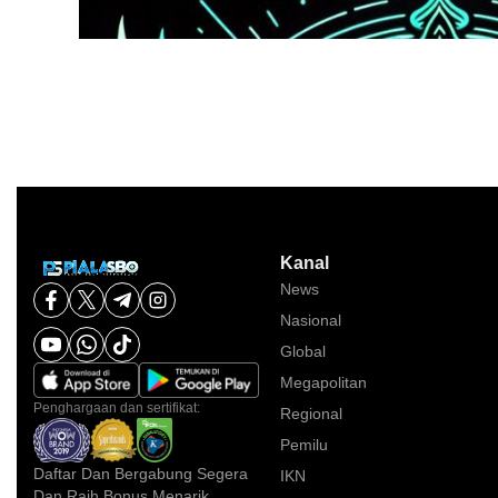
Kanal
News
Nasional
Global
Megapolitan
Penghargaan dan sertifikat:
Regional
Pemilu
Daftar Dan Bergabung Segera
IKN
Dan Raih Bonus Menarik