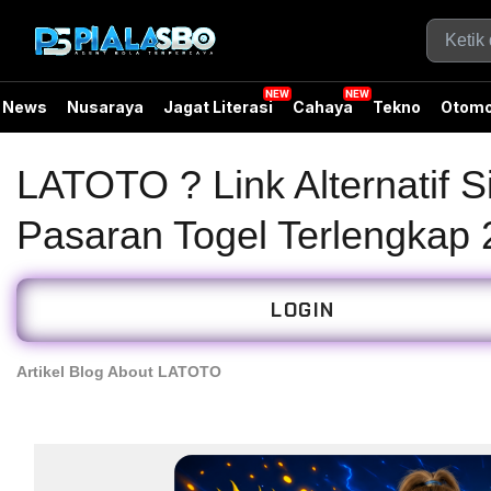
News
Nusaraya
Jagat Literasi
Cahaya
Tekno
Otomo
LATOTO ? Link Alternatif S
Pasaran Togel Terlengkap
LOGIN
Artikel Blog About LATOTO