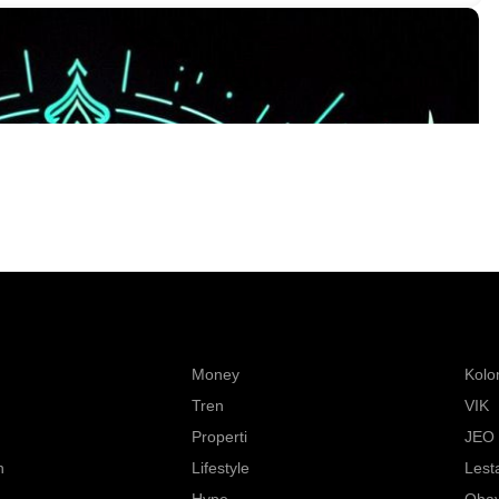
Money
Kol
Tren
VIK
Properti
JEO
n
Lifestyle
Lest