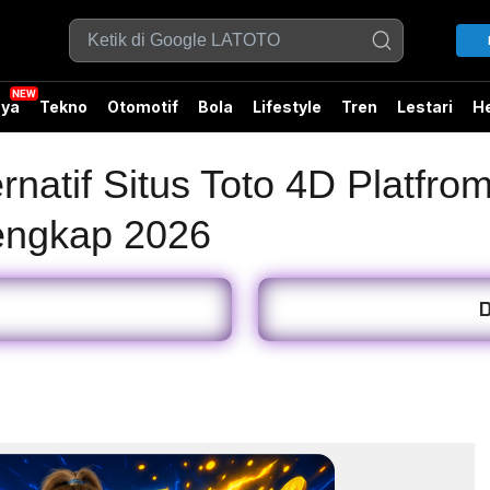
ya
Tekno
Otomotif
Bola
Lifestyle
Tren
Lestari
He
natif Situs Toto 4D Platfro
lengkap 2026