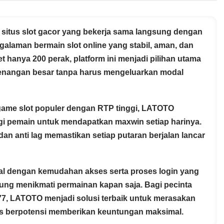
 situs
slot gacor
yang bekerja sama langsung dengan
galaman bermain slot online yang stabil, aman, dan
hanya 200 perak, platform ini menjadi pilihan utama
menangan besar tanpa harus mengeluarkan modal
game slot populer dengan RTP tinggi, LATOTO
gi pemain untuk mendapatkan maxwin setiap harinya.
 dan anti lag memastikan setiap putaran berjalan lancar
nal dengan kemudahan akses serta proses login yang
sung menikmati permainan kapan saja. Bagi pecinta
t777, LATOTO menjadi solusi terbaik untuk merasakan
us berpotensi memberikan keuntungan maksimal.