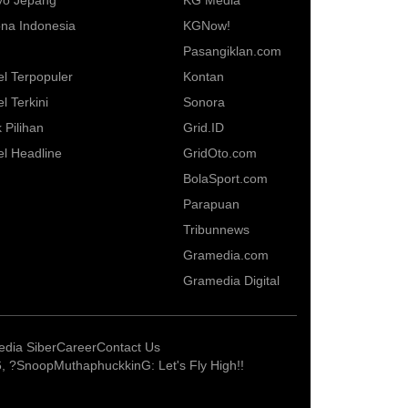
yo Jepang
KG Media
Pesona Indonesia
KGNow!
Pasangiklan.com
Artikel Terpopuler
Kontan
el Terkini
Sonora
 Pilihan
Grid.ID
Artikel Headline
GridOto.com
BolaSport.com
Parapuan
Tribunnews
Gramedia.com
Gramedia Digital
dia Siber
Career
Contact Us
6, ?SnoopMuthaphuckkinG: Let's Fly High!!