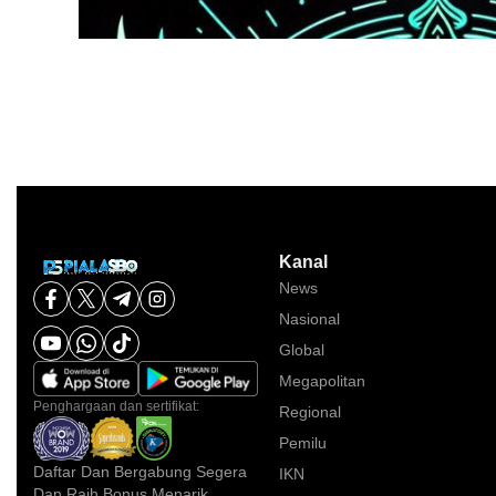
Kanal
News
Nasional
Global
Megapolitan
Penghargaan dan sertifikat:
Regional
Pemilu
Daftar Dan Bergabung Segera
IKN
Dan Raih Bonus Menarik