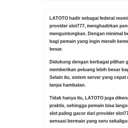
LATOTO hadir sebagai federal resmi
provider slot777, menghadirkan pen
menguntungkan. Dengan minimal bet 
bagi pemain yang ingin meraih ke
besar.
Didukung dengan berbagai pilihan 
memberikan peluang lebih besar ba
Selain itu, sistem server yang cepat
tanpa hambatan.
Tidak hanya itu, LATOTO juga dike
praktis, sehingga pemain bisa lang
slot paling gacor dari provider slo
sensasi bermain yang seru sekalig