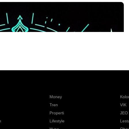
Money
Kol
Tren
VIK
Properti
JEO
n
Lifestyle
Lest