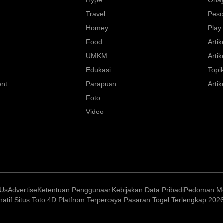
Hype
Oha
Travel
Homey
Play
Food
UMKM
Artik
Edukasi
Topik
ent
Parapuan
Foto
Video
 Us
Advertise
Ketentuan Penggunaan
Kebijakan Data Pribadi
Pedoman Me
natif Situs Toto 4D Platfrom Terpercaya Pasaran Togel Terlengkap 202