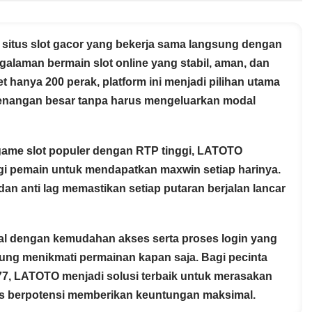
 situs
slot gacor
yang bekerja sama langsung dengan
galaman bermain slot online yang stabil, aman, dan
hanya 200 perak, platform ini menjadi pilihan utama
menangan besar tanpa harus mengeluarkan modal
game slot populer dengan RTP tinggi, LATOTO
gi pemain untuk mendapatkan maxwin setiap harinya.
 dan anti lag memastikan setiap putaran berjalan lancar
nal dengan kemudahan akses serta proses login yang
sung menikmati permainan kapan saja. Bagi pecinta
t777, LATOTO menjadi solusi terbaik untuk merasakan
us berpotensi memberikan keuntungan maksimal.