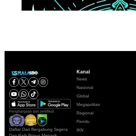
Kanal
News
Nasional
Global
Megapolitan
Penghargaan dan sertifikat:
Regional
Pemilu
Daftar Dan Bergabung Segera
IKN
Dan Raih Bonus Menarik