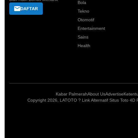
Bola
DAFTAR
Tekno
Otomotif
Entertainment
Sains
Health
Kabar Palmerah
About Us
Advertise
Ketent
Copyright 2026, LATOTO ? Link Alternatif Situs Toto 4D