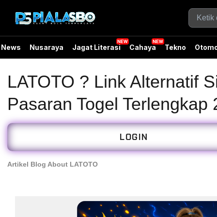
News
Nusaraya
Jagat Literasi
Cahaya
Tekno
Otomo
LATOTO ? Link Alternatif S
Pasaran Togel Terlengkap
LOGIN
Artikel Blog About LATOTO