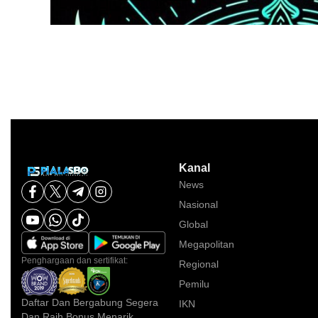
Kanal
News
Nasional
Global
Megapolitan
Penghargaan dan sertifikat:
Regional
Pemilu
Daftar Dan Bergabung Segera
IKN
Dan Raih Bonus Menarik