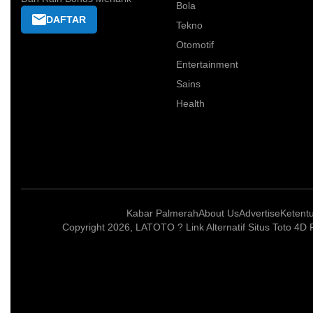
Bola
DAFTAR
Tekno
Otomotif
Entertainment
Sains
Health
Kabar Palmerah
About Us
Advertise
Ketent
Copyright 2026, LATOTO ? Link Alternatif Situs Toto 4D