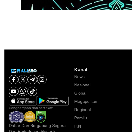
Kanal
News
Nasional
Global
Megapolitan
Penghargaan dan sertifikat:
Regional
Pemilu
Daftar Dan Bergabung Segera
IKN
Dan Raih Bonus Menarik