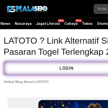
News
Nusaraya
Jagat Literasi
Cahaya
Tekno
Otomo
LATOTO ? Link Alternatif S
Pasaran Togel Terlengkap
LOGIN
Artikel Blog About LATOTO