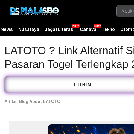
News
Nusaraya
Jagat Literasi
Cahaya
Tekno
Otomo
LATOTO ? Link Alternatif S
Pasaran Togel Terlengkap
LOGIN
Artikel Blog About LATOTO