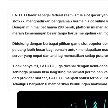
LATOTO hadir sebagai federal resmi situs
slot gacor
yang
slot777, menghadirkan pengalaman bermain slot online 
Dengan minimal bet hanya 200 perak, platform ini menjad
meraih kemenangan besar tanpa harus mengeluarkan mo
Didukung dengan berbagai pilihan game slot populer d
peluang lebih besar bagi pemain untuk mendapatkan maxwi
server yang cepat dan anti lag memastikan setiap putara
Tidak hanya itu, LATOTO juga dikenal dengan kemudahan 
sehingga pemain bisa langsung menikmati permainan kapa
dari provider slot777, LATOTO menjadi solusi terbaik u
sekaligus berpotensi memberikan keuntungan maksimal.