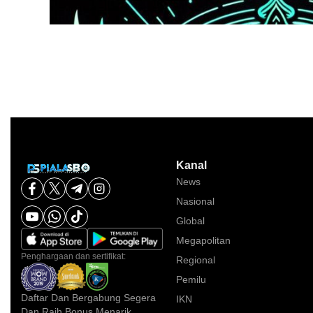
Kanal
News
Nasional
Global
Megapolitan
Penghargaan dan sertifikat:
Regional
Pemilu
Daftar Dan Bergabung Segera
IKN
Dan Raih Bonus Menarik