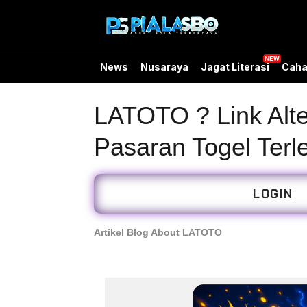
News
Nusaraya
Jagat Literasi
Caha
LATOTO ? Link Alter
Pasaran Togel Ter
LOGIN
Artikel Blog About LATOTO