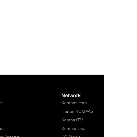
Network
om
Kompas.com
Harian KOMPAS
KompasTV
ari
Kompasiana