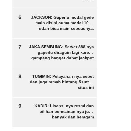
6
JACKSON: Gaperlu modal gede
main disini cuma modal 10 rb
udah bisa main sepuasnya.
7
JAKA SEMBUNG: Server 888 nya
gaperlu diraguin lagi karena
gampang banget dapat jackpot
nya.
8
TUGIMIN: Pelayanan nya cepet
dan juga ramah bintang 5 untuk
situs ini
9
KADIR: Lisensi nya resmi dan
pilihan permainan nya juga
banyak dan beragam