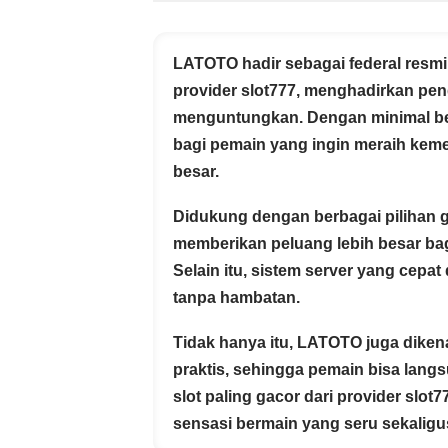
LATOTO hadir sebagai federal resmi
provider slot777, menghadirkan pen
menguntungkan. Dengan minimal bet 
bagi pemain yang ingin meraih ke
besar.
Didukung dengan berbagai pilihan 
memberikan peluang lebih besar ba
Selain itu, sistem server yang cepat
tanpa hambatan.
Tidak hanya itu, LATOTO juga dike
praktis, sehingga pemain bisa lang
slot paling gacor dari provider slo
sensasi bermain yang seru sekalig