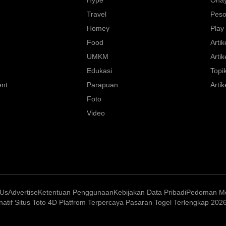
Hype
Oha
Travel
Homey
Play
Food
UMKM
Artik
Edukasi
Topik
ent
Parapuan
Foto
Video
 Us
Advertise
Ketentuan Penggunaan
Kebijakan Data Pribadi
Pedoman Me
natif Situs Toto 4D Platfrom Terpercaya Pasaran Togel Terlengkap 202