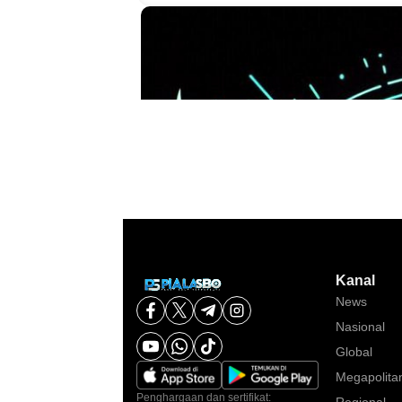
Kanal
News
Nasional
Global
Megapolita
Penghargaan dan sertifikat: