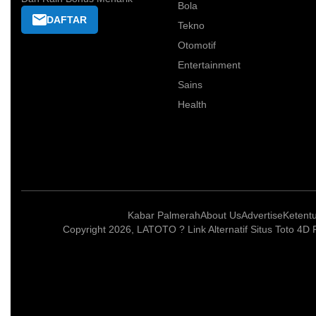
Bola
DAFTAR
Tekno
Otomotif
Entertainment
Sains
Health
Kabar Palmerah
About Us
Advertise
Ketent
Copyright 2026, LATOTO ? Link Alternatif Situs Toto 4D