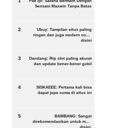
1
Pak Ijo: Sarana Bermain Dengan
Sensasi Maxwin Tanpa Batas
2
Ubuy: Tampilan situs paling
ringan dan juga modern cuma
disini
3
Dandang: Rtp slot paling akurat
dan update bener-bener gokil
4
SISKAEEE: Pertama kali bisa
dapat jepe cuma di situs ini
5
BAMBANG: Sangat
direkomendasikan untuk main
disini.