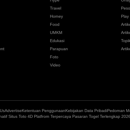
Hype
Oha
Travel
Homey
Play
Food
UMKM
Artik
Edukasi
Topik
ent
Parapuan
Foto
Video
 Us
Advertise
Ketentuan Penggunaan
Kebijakan Data Pribadi
Pedoman Me
natif Situs Toto 4D Platfrom Terpercaya Pasaran Togel Terlengkap 202