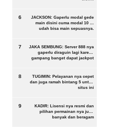
6
JACKSON: Gaperlu modal gede
main disini cuma modal 10 rb
udah bisa main sepuasnya.
7
JAKA SEMBUNG: Server 888 nya
gaperlu diraguin lagi karena
gampang banget dapat jackpot
nya.
8
TUGIMIN: Pelayanan nya cepet
dan juga ramah bintang 5 untuk
situs ini
9
KADIR: Lisensi nya resmi dan
pilihan permainan nya juga
banyak dan beragam