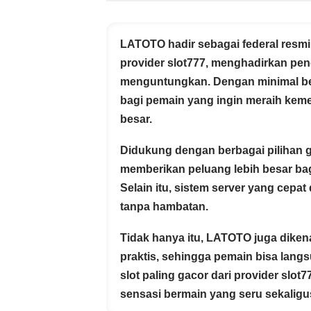
LATOTO hadir sebagai federal resmi
provider slot777, menghadirkan pen
menguntungkan. Dengan minimal bet 
bagi pemain yang ingin meraih ke
besar.
Didukung dengan berbagai pilihan 
memberikan peluang lebih besar ba
Selain itu, sistem server yang cepat
tanpa hambatan.
Tidak hanya itu, LATOTO juga dike
praktis, sehingga pemain bisa lang
slot paling gacor dari provider slo
sensasi bermain yang seru sekalig