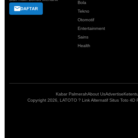
Bola
DAFTAR
Tekno
Otomotif
Entertainment
Sains
Health
Kabar Palmerah
About Us
Advertise
Ketent
Copyright 2026, LATOTO ? Link Alternatif Situs Toto 4D