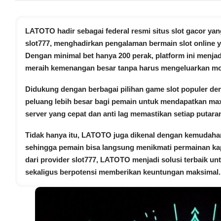
LATOTO hadir sebagai federal resmi situs
slot gacor
yang
slot777, menghadirkan pengalaman bermain slot online 
Dengan minimal bet hanya 200 perak, platform ini menjad
meraih kemenangan besar tanpa harus mengeluarkan mo
Didukung dengan berbagai pilihan game slot populer d
peluang lebih besar bagi pemain untuk mendapatkan maxwi
server yang cepat dan anti lag memastikan setiap putara
Tidak hanya itu, LATOTO juga dikenal dengan kemudahan 
sehingga pemain bisa langsung menikmati permainan kapa
dari provider slot777, LATOTO menjadi solusi terbaik u
sekaligus berpotensi memberikan keuntungan maksimal.