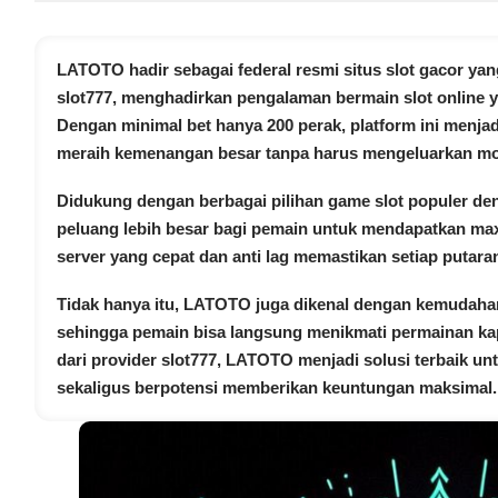
LATOTO hadir sebagai federal resmi situs
slot gacor
yang
slot777, menghadirkan pengalaman bermain slot online 
Dengan minimal bet hanya 200 perak, platform ini menjad
meraih kemenangan besar tanpa harus mengeluarkan mo
Didukung dengan berbagai pilihan game slot populer d
peluang lebih besar bagi pemain untuk mendapatkan maxwi
server yang cepat dan anti lag memastikan setiap putara
Tidak hanya itu, LATOTO juga dikenal dengan kemudahan 
sehingga pemain bisa langsung menikmati permainan kapa
dari provider slot777, LATOTO menjadi solusi terbaik u
sekaligus berpotensi memberikan keuntungan maksimal.