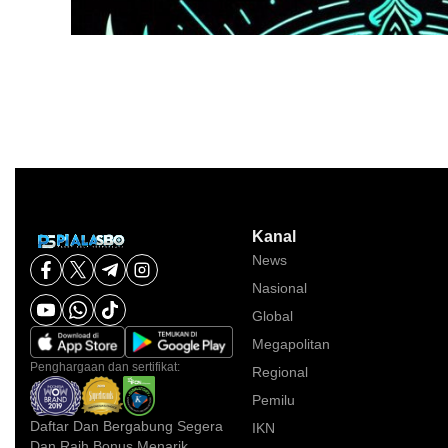
Kanal
News
Nasional
Global
Megapolitan
Penghargaan dan sertifikat:
Regional
Pemilu
Daftar Dan Bergabung Segera
IKN
Dan Raih Bonus Menarik