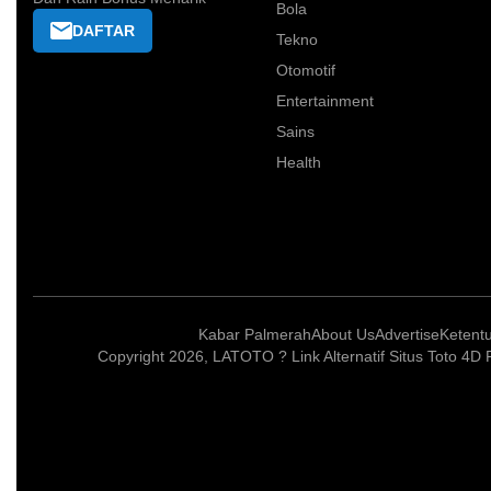
Bola
DAFTAR
Tekno
Otomotif
Entertainment
Sains
Health
Kabar Palmerah
About Us
Advertise
Ketent
Copyright 2026, LATOTO ? Link Alternatif Situs Toto 4D