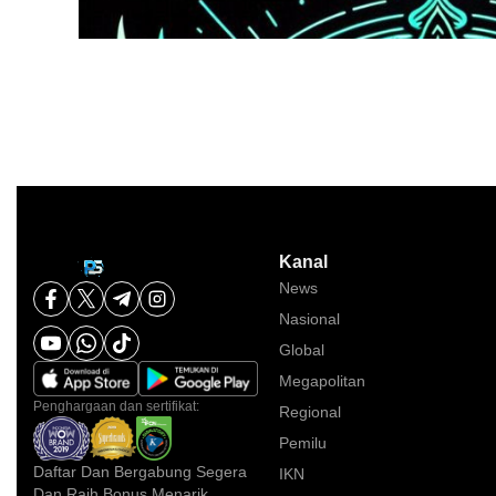
Kanal
News
Nasional
Global
Megapolitan
Penghargaan dan sertifikat:
Regional
Pemilu
Daftar Dan Bergabung Segera
IKN
Dan Raih Bonus Menarik