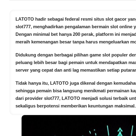
LATOTO hadir sebagai federal resmi situs
slot gacor
yang
slot777, menghadirkan pengalaman bermain slot online 
Dengan minimal bet hanya 200 perak, platform ini menjad
meraih kemenangan besar tanpa harus mengeluarkan mo
Didukung dengan berbagai pilihan game slot populer d
peluang lebih besar bagi pemain untuk mendapatkan maxwi
server yang cepat dan anti lag memastikan setiap putara
Tidak hanya itu, LATOTO juga dikenal dengan kemudahan 
sehingga pemain bisa langsung menikmati permainan kapa
dari provider slot777, LATOTO menjadi solusi terbaik u
sekaligus berpotensi memberikan keuntungan maksimal.