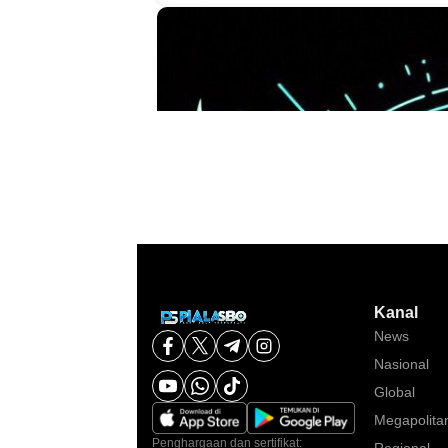
Kanal
News
Nasional
Global
Megapolita
Penghargaan dan sertifikat: