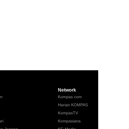
Network
om
Kompas.com
Harian KOMPAS
KompasTV
ari
Kompasiana