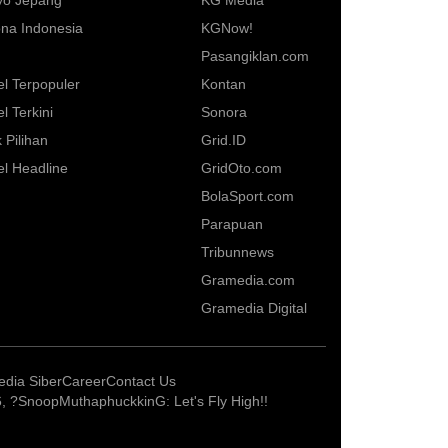
yo Jepang
KG Media
Pesona Indonesia
KGNow!
Pasangiklan.com
Artikel Terpopuler
Kontan
el Terkini
Sonora
 Pilihan
Grid.ID
Artikel Headline
GridOto.com
BolaSport.com
Parapuan
Tribunnews
Gramedia.com
Gramedia Digital
dia Siber
Career
Contact Us
6, ?SnoopMuthaphuckkinG: Let's Fly High!!