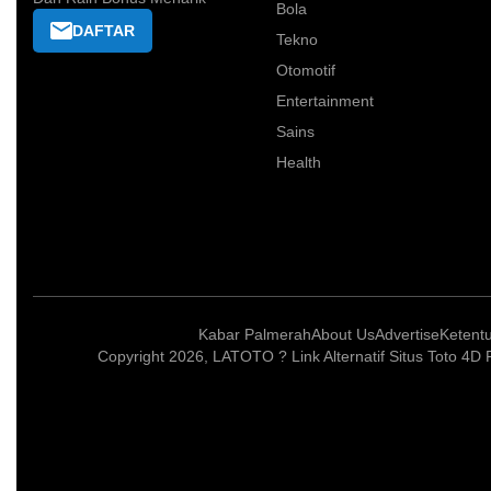
Bola
DAFTAR
Tekno
Otomotif
Entertainment
Sains
Health
Kabar Palmerah
About Us
Advertise
Ketent
Copyright 2026, LATOTO ? Link Alternatif Situs Toto 4D