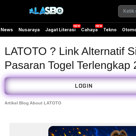
News
Nusaraya
Jagat Literasi
Cahaya
Tekno
Otomo
LATOTO ? Link Alternatif S
Pasaran Togel Terlengkap
LOGIN
Artikel Blog About LATOTO