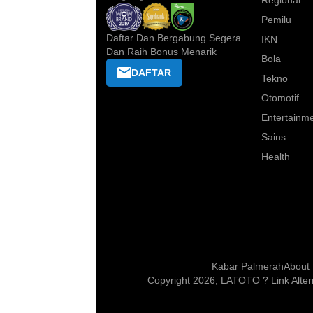
Regional
Pemilu
Daftar Dan Bergabung Segera
IKN
Dan Raih Bonus Menarik
Bola
DAFTAR
Tekno
Otomotif
Entertainm
Sains
Health
Kabar Palmerah
About
Copyright 2026, LATOTO ? Link Alter