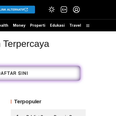
LINK ALTERNATIF
alth
Money
Properti
Edukasi
Travel
m Terpercaya
DAFTAR SINI
Terpopuler