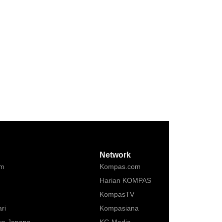
Network
om
Kompas.com
Harian KOMPAS
KompasTV
ari
Kompasiana