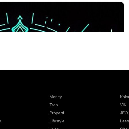
Money
Kol
Tren
VIK
Properti
JEO
n
Lifestyle
Lest