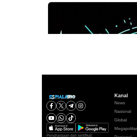
Kanal
News
Nasional
Global
Megapolita
Penghargaan dan sertifikat: