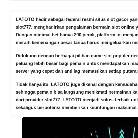
LATOTO hadir sebagai federal resmi situs
slot gacor
yang
slot777, menghadirkan pengalaman bermain slot online 
Dengan minimal bet hanya 200 perak, platform ini menjad
meraih kemenangan besar tanpa harus mengeluarkan mo
Didukung dengan berbagai pilihan game slot populer d
peluang lebih besar bagi pemain untuk mendapatkan maxwi
server yang cepat dan anti lag memastikan setiap putara
Tidak hanya itu, LATOTO juga dikenal dengan kemudahan 
sehingga pemain bisa langsung menikmati permainan kapa
dari provider slot777, LATOTO menjadi solusi terbaik u
sekaligus berpotensi memberikan keuntungan maksimal.