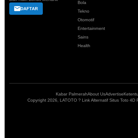
Bola
DAFTAR
Tekno
Otomotif
Entertainment
Sains
Health
Kabar Palmerah
About Us
Advertise
Ketent
Copyright 2026, LATOTO ? Link Alternatif Situs Toto 4D