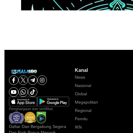
Kanal
News
Nasional
Global
Megapolitan
Penghargaan dan sertifikat:
Regional
Pemilu
Daftar Dan Bergabung Segera
IKN
Dan Raih Bonus Menarik