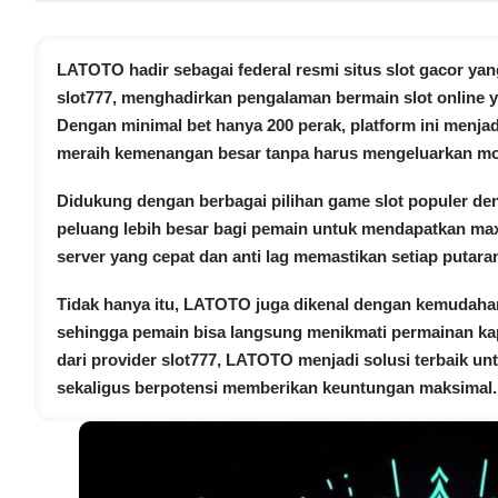
LATOTO hadir sebagai federal resmi situs
slot gacor
yang
slot777, menghadirkan pengalaman bermain slot online 
Dengan minimal bet hanya 200 perak, platform ini menjad
meraih kemenangan besar tanpa harus mengeluarkan mo
Didukung dengan berbagai pilihan game slot populer d
peluang lebih besar bagi pemain untuk mendapatkan maxwi
server yang cepat dan anti lag memastikan setiap putara
Tidak hanya itu, LATOTO juga dikenal dengan kemudahan 
sehingga pemain bisa langsung menikmati permainan kapa
dari provider slot777, LATOTO menjadi solusi terbaik u
sekaligus berpotensi memberikan keuntungan maksimal.