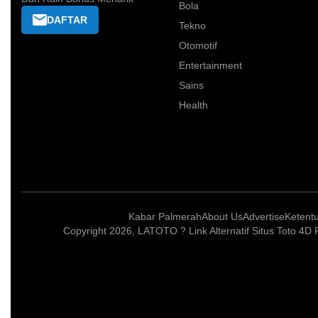
Bola
DAFTAR
Tekno
Otomotif
Entertainment
Sains
Health
Kabar Palmerah
About Us
Advertise
Ketent
Copyright 2026, LATOTO ? Link Alternatif Situs Toto 4D