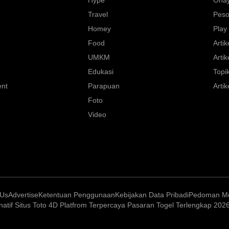
Hype
Oha
Travel
Homey
Play
Food
UMKM
Artik
Edukasi
Topik
ent
Parapuan
Foto
Video
 Us
Advertise
Ketentuan Penggunaan
Kebijakan Data Pribadi
Pedoman Me
natif Situs Toto 4D Platfrom Terpercaya Pasaran Togel Terlengkap 202