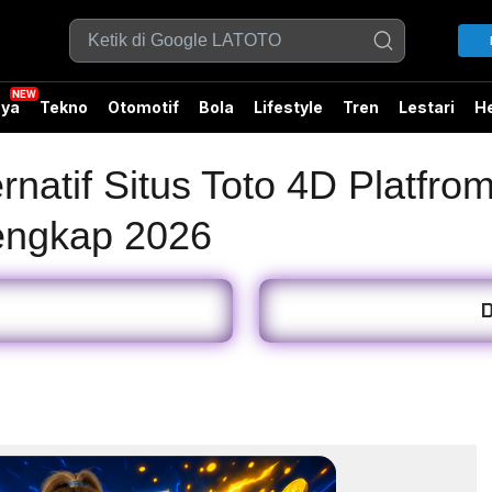
ya
Tekno
Otomotif
Bola
Lifestyle
Tren
Lestari
He
natif Situs Toto 4D Platfro
lengkap 2026