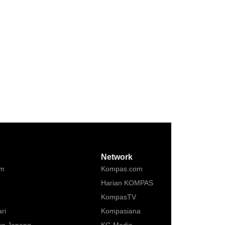
Network
om
Kompas.com
Harian KOMPAS
KompasTV
ari
Kompasiana