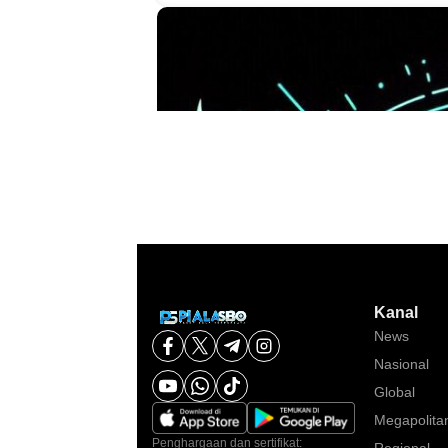
Kanal
News
Nasional
Global
Megapolita
Penghargaan dan sertifikat: