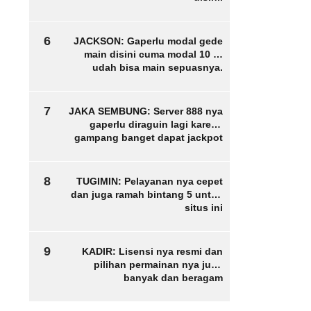
6
JACKSON: Gaperlu modal gede
main disini cuma modal 10 rb
udah bisa main sepuasnya.
7
JAKA SEMBUNG: Server 888 nya
gaperlu diraguin lagi karena
gampang banget dapat jackpot
nya.
8
TUGIMIN: Pelayanan nya cepet
dan juga ramah bintang 5 untuk
situs ini
9
KADIR: Lisensi nya resmi dan
pilihan permainan nya juga
banyak dan beragam