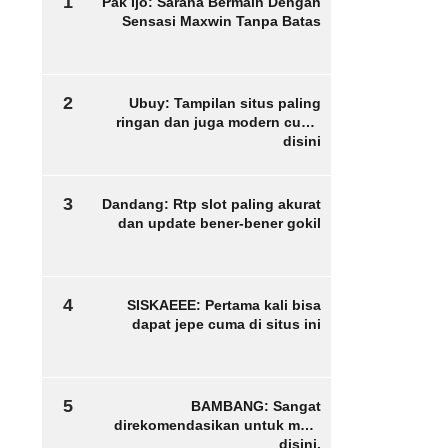
1
Pak Ijo: Sarana Bermain Dengan
Sensasi Maxwin Tanpa Batas
2
Ubuy: Tampilan situs paling
ringan dan juga modern cuma
disini
3
Dandang: Rtp slot paling akurat
dan update bener-bener gokil
4
SISKAEEE: Pertama kali bisa
dapat jepe cuma di situs ini
5
BAMBANG: Sangat
direkomendasikan untuk main
disini.