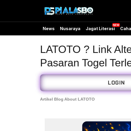
News
Nusaraya
Jagat Literasi
Caha
LATOTO ? Link Alter
Pasaran Togel Ter
LOGIN
Artikel Blog About LATOTO