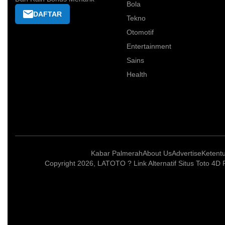
Bola
DAFTAR
Tekno
Otomotif
Entertainment
Sains
Health
Kabar Palmerah
About Us
Advertise
Ketent
Copyright 2026, LATOTO ? Link Alternatif Situs Toto 4D