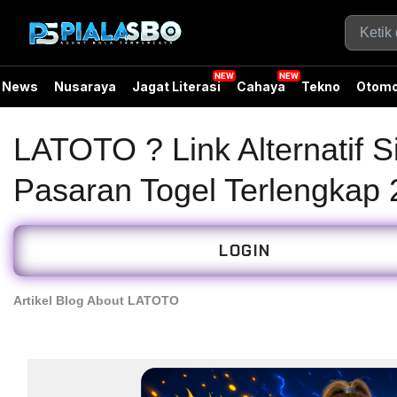
News
Nusaraya
Jagat Literasi
Cahaya
Tekno
Otomo
LATOTO ? Link Alternatif S
Pasaran Togel Terlengkap
LOGIN
Artikel Blog About LATOTO