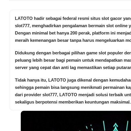
LATOTO hadir sebagai federal resmi situs
slot gacor
yang
slot777, menghadirkan pengalaman bermain slot online 
Dengan minimal bet hanya 200 perak, platform ini menjad
meraih kemenangan besar tanpa harus mengeluarkan mo
Didukung dengan berbagai pilihan game slot populer d
peluang lebih besar bagi pemain untuk mendapatkan maxwi
server yang cepat dan anti lag memastikan setiap putara
Tidak hanya itu, LATOTO juga dikenal dengan kemudahan 
sehingga pemain bisa langsung menikmati permainan kapa
dari provider slot777, LATOTO menjadi solusi terbaik u
sekaligus berpotensi memberikan keuntungan maksimal.