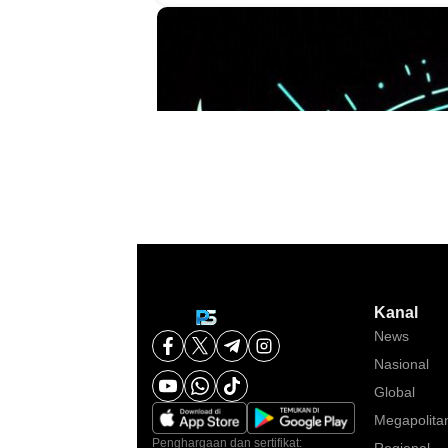
Kanal
News
Nasional
Global
Megapolita
Penghargaan dan sertifikat: