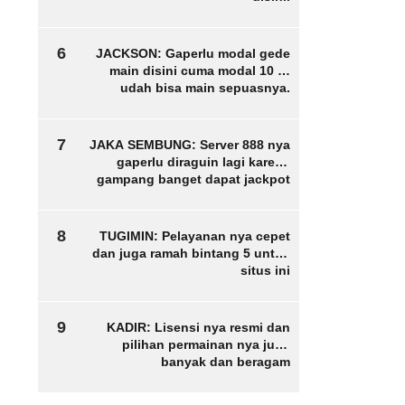
6
JACKSON: Gaperlu modal gede
main disini cuma modal 10 rb
udah bisa main sepuasnya.
7
JAKA SEMBUNG: Server 888 nya
gaperlu diraguin lagi karena
gampang banget dapat jackpot
nya.
8
TUGIMIN: Pelayanan nya cepet
dan juga ramah bintang 5 untuk
situs ini
9
KADIR: Lisensi nya resmi dan
pilihan permainan nya juga
banyak dan beragam