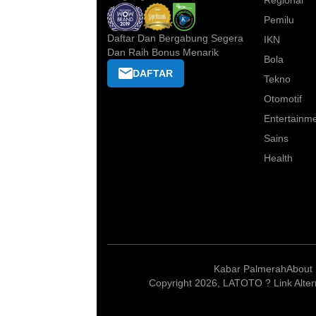
Regional
Pemilu
Daftar Dan Bergabung Segera
IKN
Dan Raih Bonus Menarik
Bola
DAFTAR
Tekno
Otomotif
Entertainm
Sains
Health
Kabar Palmerah
About
Copyright 2026, LATOTO ? Link Alter