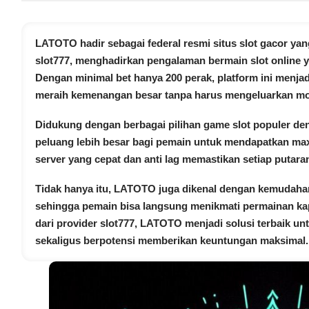
LATOTO hadir sebagai federal resmi situs
slot gacor
yang
slot777, menghadirkan pengalaman bermain slot online 
Dengan minimal bet hanya 200 perak, platform ini menjad
meraih kemenangan besar tanpa harus mengeluarkan mo
Didukung dengan berbagai pilihan game slot populer d
peluang lebih besar bagi pemain untuk mendapatkan maxwi
server yang cepat dan anti lag memastikan setiap putara
Tidak hanya itu, LATOTO juga dikenal dengan kemudahan 
sehingga pemain bisa langsung menikmati permainan kapa
dari provider slot777, LATOTO menjadi solusi terbaik u
sekaligus berpotensi memberikan keuntungan maksimal.