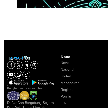
Kanal
News
Nasional
Global
Megapolitan
Penghargaan dan sertifikat:
Regional
Pemilu
Daftar Dan Bergabung Segera
IKN
Dan Raih Bonus Menarik