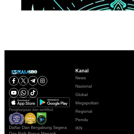
Kanal
News
Nasional
Global
Megapolitan
Penghargaan dan sertifikat:
Regional
Pemilu
Daftar Dan Bergabung Segera
IKN
Dan Raih Bonus Menarik