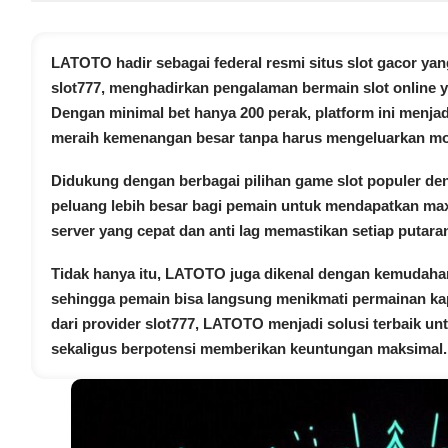
LATOTO hadir sebagai federal resmi situs
slot gacor
yang
slot777, menghadirkan pengalaman bermain slot online 
Dengan minimal bet hanya 200 perak, platform ini menjad
meraih kemenangan besar tanpa harus mengeluarkan mo
Didukung dengan berbagai pilihan game slot populer d
peluang lebih besar bagi pemain untuk mendapatkan maxwi
server yang cepat dan anti lag memastikan setiap putara
Tidak hanya itu, LATOTO juga dikenal dengan kemudahan 
sehingga pemain bisa langsung menikmati permainan kapa
dari provider slot777, LATOTO menjadi solusi terbaik u
sekaligus berpotensi memberikan keuntungan maksimal.