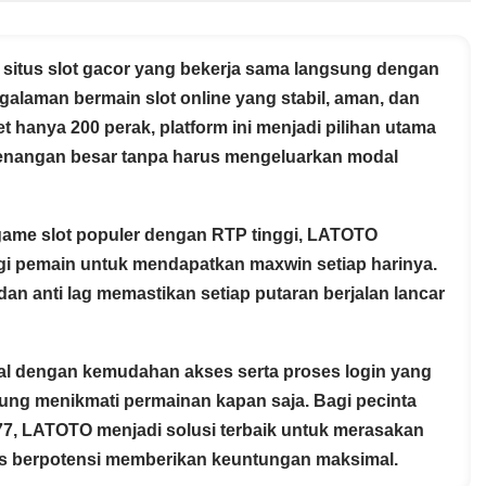
 situs
slot gacor
yang bekerja sama langsung dengan
galaman bermain slot online yang stabil, aman, dan
hanya 200 perak, platform ini menjadi pilihan utama
menangan besar tanpa harus mengeluarkan modal
game slot populer dengan RTP tinggi, LATOTO
gi pemain untuk mendapatkan maxwin setiap harinya.
 dan anti lag memastikan setiap putaran berjalan lancar
nal dengan kemudahan akses serta proses login yang
sung menikmati permainan kapan saja. Bagi pecinta
t777, LATOTO menjadi solusi terbaik untuk merasakan
us berpotensi memberikan keuntungan maksimal.