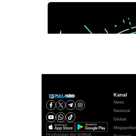
Kanal
News
Nasional
Global
Megapolita
Penghargaan dan sertifikat: