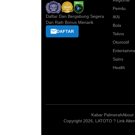
Regional
Pemilu
Daftar Dan Bergabung Segera
IKN
Dan Raih Bonus Menarik
Bola
DAFTAR
Tekno
Otomotif
Entertainm
Sains
Health
Kabar Palmerah
About
Copyright 2026, LATOTO ? Link Alter