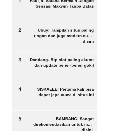
1
Pak Ijo: Sarana Bermain Dengan
Sensasi Maxwin Tanpa Batas
2
Ubuy: Tampilan situs paling
ringan dan juga modern cuma
disini
3
Dandang: Rtp slot paling akurat
dan update bener-bener gokil
4
SISKAEEE: Pertama kali bisa
dapat jepe cuma di situs ini
5
BAMBANG: Sangat
direkomendasikan untuk main
disini.