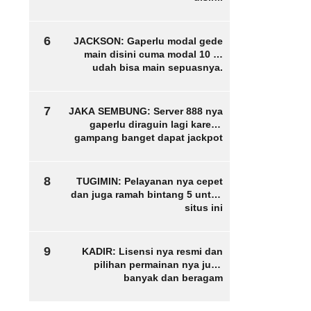
6
JACKSON: Gaperlu modal gede
main disini cuma modal 10 rb
udah bisa main sepuasnya.
7
JAKA SEMBUNG: Server 888 nya
gaperlu diraguin lagi karena
gampang banget dapat jackpot
nya.
8
TUGIMIN: Pelayanan nya cepet
dan juga ramah bintang 5 untuk
situs ini
9
KADIR: Lisensi nya resmi dan
pilihan permainan nya juga
banyak dan beragam