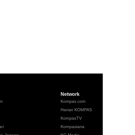
Network
om
Kompas.com
Harian KOMPAS
KompasTV
ari
Kompasiana