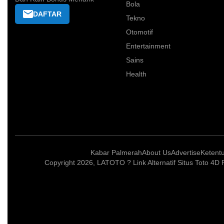
Bola
DAFTAR
Tekno
Otomotif
Entertainment
Sains
Health
Kabar Palmerah
About Us
Advertise
Ketent
Copyright 2026, LATOTO ? Link Alternatif Situs Toto 4D