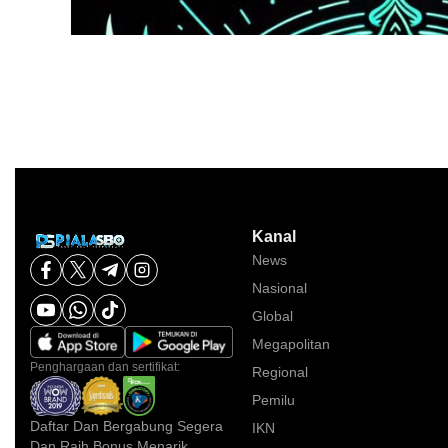
Kanal
News
Nasional
Global
Megapolitan
Penghargaan dan sertifikat:
Regional
Pemilu
Daftar Dan Bergabung Segera
IKN
Dan Raih Bonus Menarik