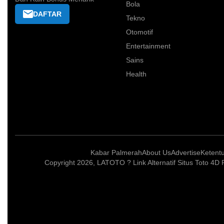
Bola
DAFTAR
Tekno
Otomotif
Entertainment
Sains
Health
Kabar Palmerah
About Us
Advertise
Ketent
Copyright 2026, LATOTO ? Link Alternatif Situs Toto 4D