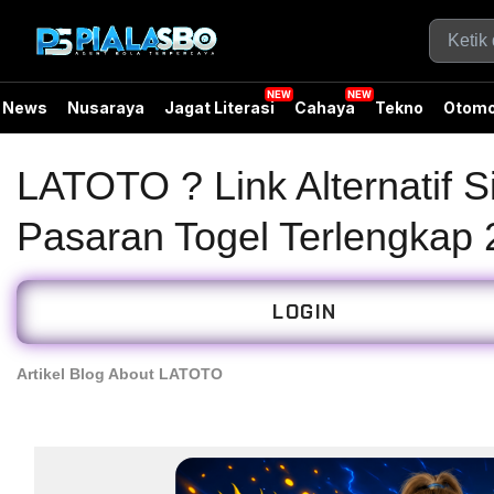
News
Nusaraya
Jagat Literasi
Cahaya
Tekno
Otomo
LATOTO ? Link Alternatif S
Pasaran Togel Terlengkap
LOGIN
Artikel Blog About LATOTO