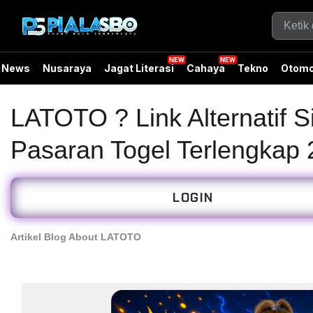
News
Nusaraya
Jagat Literasi
Cahaya
Tekno
Otomo
LATOTO ? Link Alternatif S
Pasaran Togel Terlengkap
LOGIN
Artikel Blog About LATOTO