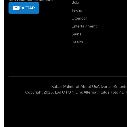
Bola
DAFTAR
Tekno
Otomotif
Entertainment
Sains
Health
Kabar Palmerah
About Us
Advertise
Ketent
Copyright 2026, LATOTO ? Link Alternatif Situs Toto 4D