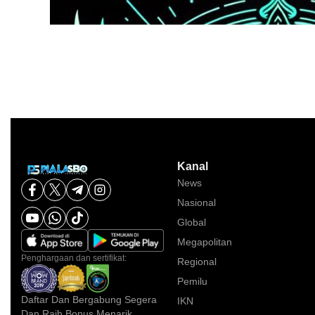
Kanal
News
Nasional
Global
Megapolitan
Penghargaan dan sertifikat:
Regional
Pemilu
Daftar Dan Bergabung Segera
IKN
Dan Raih Bonus Menarik