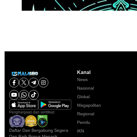
Kanal
News
Nasional
Global
Megapolitan
Penghargaan dan sertifikat:
Regional
Pemilu
Daftar Dan Bergabung Segera
IKN
Dan Raih Bonus Menarik