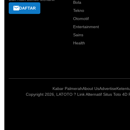
Bola
DAFTAR
Tekno
Otomotif
Entertainment
Sains
Health
Kabar Palmerah
About Us
Advertise
Ketent
Copyright 2026, LATOTO ? Link Alternatif Situs Toto 4D