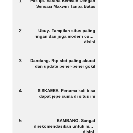
1
Pak Ijo: Sarana Bermain Dengan
Sensasi Maxwin Tanpa Batas
2
Ubuy: Tampilan situs paling
ringan dan juga modern cuma
disini
3
Dandang: Rtp slot paling akurat
dan update bener-bener gokil
4
SISKAEEE: Pertama kali bisa
dapat jepe cuma di situs ini
5
BAMBANG: Sangat
direkomendasikan untuk main
disini.