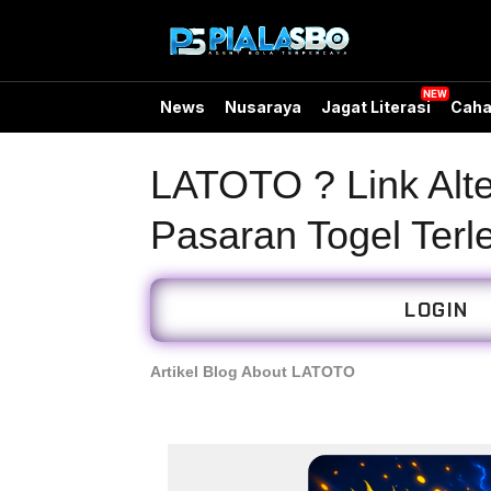
News
Nusaraya
Jagat Literasi
Caha
LATOTO ? Link Alter
Pasaran Togel Ter
LOGIN
Artikel Blog About LATOTO