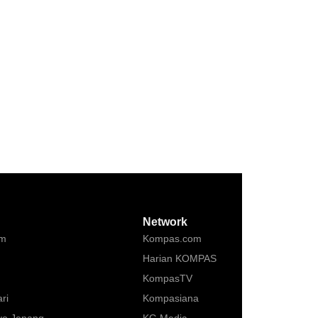
Network
om
Kompas.com
Harian KOMPAS
KompasTV
ari
Kompasiana