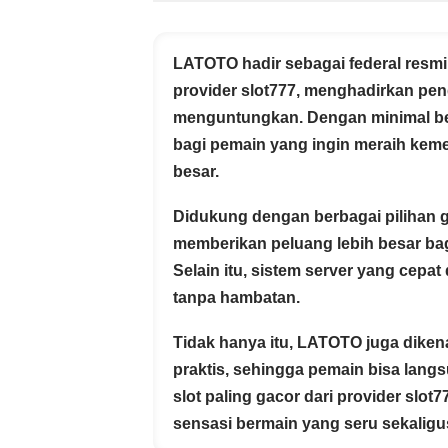
LATOTO hadir sebagai federal resmi
provider slot777, menghadirkan pen
menguntungkan. Dengan minimal bet 
bagi pemain yang ingin meraih ke
besar.
Didukung dengan berbagai pilihan 
memberikan peluang lebih besar ba
Selain itu, sistem server yang cepat
tanpa hambatan.
Tidak hanya itu, LATOTO juga dike
praktis, sehingga pemain bisa lang
slot paling gacor dari provider slo
sensasi bermain yang seru sekalig