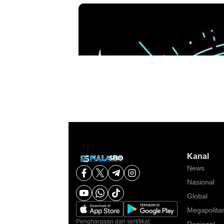
Kanal
News
Nasional
Global
Megapolita
Penghargaan dan sertifikat: