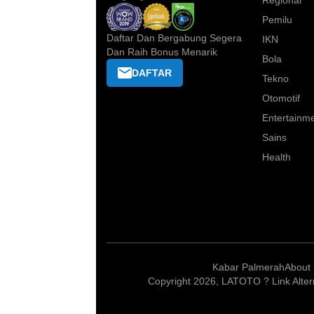
Regional
Pemilu
Daftar Dan Bergabung Segera
IKN
Dan Raih Bonus Menarik
Bola
DAFTAR
Tekno
Otomotif
Entertainm
Sains
Health
Kabar Palmerah
About
Copyright 2026, LATOTO ? Link Alter