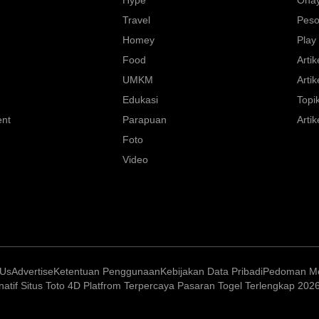
Hype
Oha
Travel
Homey
Play
Food
UMKM
Artik
Edukasi
Topik
ent
Parapuan
Foto
Video
 Us
Advertise
Ketentuan Penggunaan
Kebijakan Data Pribadi
Pedoman Me
natif Situs Toto 4D Platfrom Terpercaya Pasaran Togel Terlengkap 202