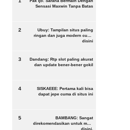
1
Pak Ijo: Sarana Bermain Dengan
Sensasi Maxwin Tanpa Batas
2
Ubuy: Tampilan situs paling
ringan dan juga modern cuma
disini
3
Dandang: Rtp slot paling akurat
dan update bener-bener gokil
4
SISKAEEE: Pertama kali bisa
dapat jepe cuma di situs ini
5
BAMBANG: Sangat
direkomendasikan untuk main
disini.