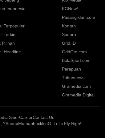
yo Jepang
KG Media
Pesona Indonesia
KGNow!
Pasangiklan.com
Artikel Terpopuler
Kontan
el Terkini
Sonora
 Pilihan
Grid.ID
Artikel Headline
GridOto.com
BolaSport.com
Parapuan
Tribunnews
Gramedia.com
Gramedia Digital
dia Siber
Career
Contact Us
6, ?SnoopMuthaphuckkinG: Let's Fly High!!