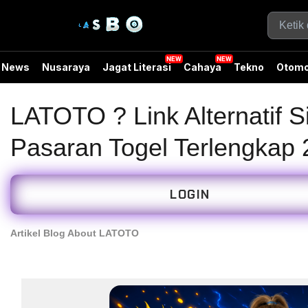
News
Nusaraya
Jagat Literasi
Cahaya
Tekno
Otomo
LATOTO ? Link Alternatif S
Pasaran Togel Terlengkap
LOGIN
Artikel Blog About LATOTO