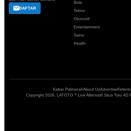
Bola
DAFTAR
Tekno
Otomotif
Entertainment
Sains
Health
Kabar Palmerah
About Us
Advertise
Ketent
Copyright 2026, LATOTO ? Link Alternatif Situs Toto 4D