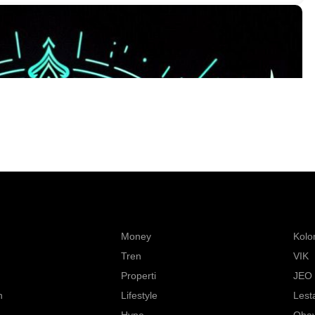
Money
Kol
Tren
VIK
Properti
JEO
n
Lifestyle
Lest