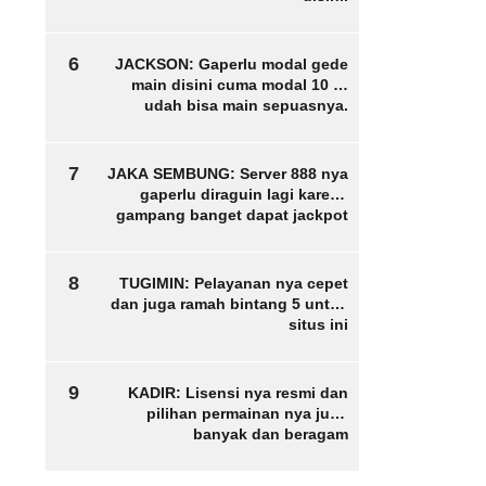
6
JACKSON: Gaperlu modal gede
main disini cuma modal 10 rb
udah bisa main sepuasnya.
7
JAKA SEMBUNG: Server 888 nya
gaperlu diraguin lagi karena
gampang banget dapat jackpot
nya.
8
TUGIMIN: Pelayanan nya cepet
dan juga ramah bintang 5 untuk
situs ini
9
KADIR: Lisensi nya resmi dan
pilihan permainan nya juga
banyak dan beragam