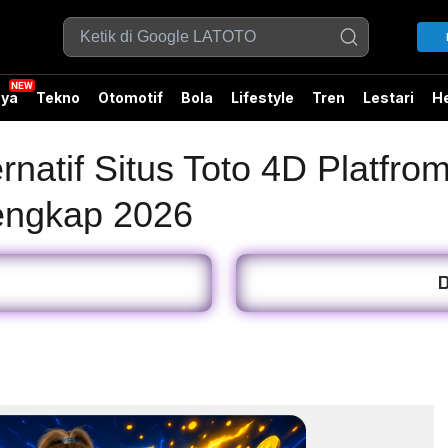
ya
Tekno
Otomotif
Bola
Lifestyle
Tren
Lestari
He
natif Situs Toto 4D Platfro
lengkap 2026