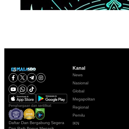
Kanal
News
Nasional
Global
Megapolitan
Penghargaan dan sertifikat:
Regional
Pemilu
Daftar Dan Bergabung Segera
IKN
Dan Raih Bonus Menarik