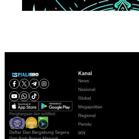
Kanal
News
Nasional
Global
Megapolitan
Penghargaan dan sertifikat:
Regional
Pemilu
Daftar Dan Bergabung Segera
IKN
Dan Raih Bonus Menarik