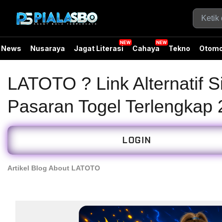
News
Nusaraya
Jagat Literasi
Cahaya
Tekno
Otomo
LATOTO ? Link Alternatif S
Pasaran Togel Terlengkap
LOGIN
Artikel Blog About LATOTO