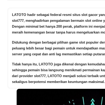
LATOTO hadir sebagai federal resmi situs
slot gacor
yang
slot777, menghadirkan pengalaman bermain slot online 
Dengan minimal bet hanya 200 perak, platform ini menjad
meraih kemenangan besar tanpa harus mengeluarkan mo
Didukung dengan berbagai pilihan game slot populer d
peluang lebih besar bagi pemain untuk mendapatkan maxwi
server yang cepat dan anti lag memastikan setiap putara
Tidak hanya itu, LATOTO juga dikenal dengan kemudahan 
sehingga pemain bisa langsung menikmati permainan kapa
dari provider slot777, LATOTO menjadi solusi terbaik u
sekaligus berpotensi memberikan keuntungan maksimal.