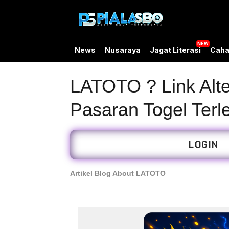
News
Nusaraya
Jagat Literasi
Caha
LATOTO ? Link Alter
Pasaran Togel Ter
LOGIN
Artikel Blog About LATOTO