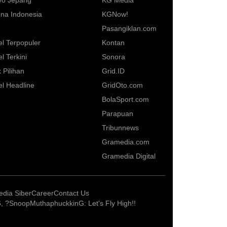
yo Jepang
KG Media
Pesona Indonesia
KGNow!
Pasangiklan.com
Artikel Terpopuler
Kontan
el Terkini
Sonora
 Pilihan
Grid.ID
Artikel Headline
GridOto.com
BolaSport.com
Parapuan
Tribunnews
Gramedia.com
Gramedia Digital
dia Siber
Career
Contact Us
6, ?SnoopMuthaphuckkinG: Let's Fly High!!