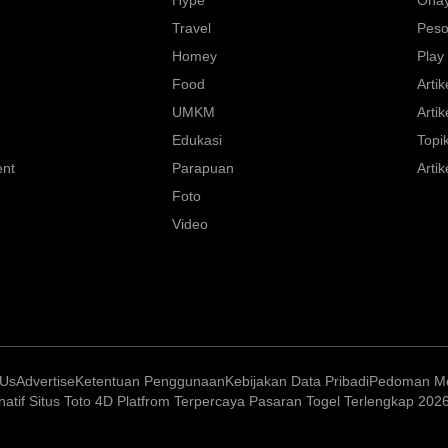
Hype
Oha
Travel
Homey
Play
Food
UMKM
Artik
Edukasi
Topik
ent
Parapuan
Foto
Video
 Us
Advertise
Ketentuan Penggunaan
Kebijakan Data Pribadi
Pedoman Me
natif Situs Toto 4D Platfrom Terpercaya Pasaran Togel Terlengkap 202