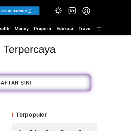
LINK ALTERNATIF
alth
Money
Properti
Edukasi
Travel
m Terpercaya
DAFTAR SINI
Terpopuler