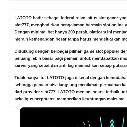
LATOTO hadir sebagai federal resmi situs
slot gacor
yang
slot777, menghadirkan pengalaman bermain slot online 
Dengan minimal bet hanya 200 perak, platform ini menjad
meraih kemenangan besar tanpa harus mengeluarkan mo
Didukung dengan berbagai pilihan game slot populer d
peluang lebih besar bagi pemain untuk mendapatkan maxwi
server yang cepat dan anti lag memastikan setiap putara
Tidak hanya itu, LATOTO juga dikenal dengan kemudahan 
sehingga pemain bisa langsung menikmati permainan kapa
dari provider slot777, LATOTO menjadi solusi terbaik u
sekaligus berpotensi memberikan keuntungan maksimal.