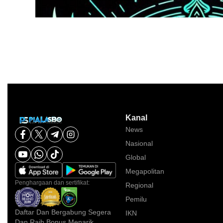
Kanal
News
Nasional
Global
Megapolitan
Penghargaan dan sertifikat:
Regional
Pemilu
Daftar Dan Bergabung Segera
IKN
Dan Raih Bonus Menarik