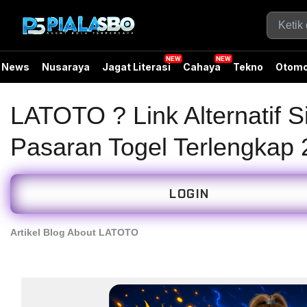
News
Nusaraya
Jagat Literasi
Cahaya
Tekno
Otomo
LATOTO ? Link Alternatif S
Pasaran Togel Terlengkap
LOGIN
Artikel Blog About LATOTO