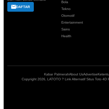
Bola
DAFTAR
Tekno
Otomotif
Entertainment
Sains
Health
Kabar Palmerah
About Us
Advertise
Ketent
Copyright 2026, LATOTO ? Link Alternatif Situs Toto 4D