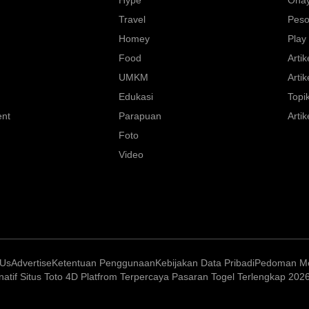
Hype
Oha
Travel
Homey
Play
Food
UMKM
Artik
Edukasi
Topik
ent
Parapuan
Foto
Video
 Us
Advertise
Ketentuan Penggunaan
Kebijakan Data Pribadi
Pedoman Me
natif Situs Toto 4D Platfrom Terpercaya Pasaran Togel Terlengkap 202