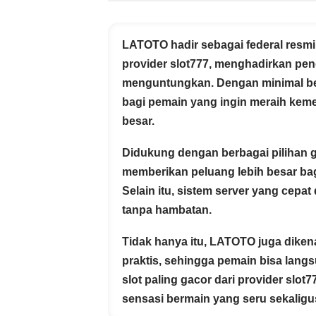
LATOTO hadir sebagai federal resmi
provider slot777, menghadirkan pen
menguntungkan. Dengan minimal bet 
bagi pemain yang ingin meraih ke
besar.
Didukung dengan berbagai pilihan 
memberikan peluang lebih besar ba
Selain itu, sistem server yang cepat
tanpa hambatan.
Tidak hanya itu, LATOTO juga dike
praktis, sehingga pemain bisa lang
slot paling gacor dari provider slo
sensasi bermain yang seru sekalig