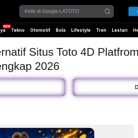
ya
Tekno
Otomotif
Bola
Lifestyle
Tren
Lestari
He
natif Situs Toto 4D Platfro
lengkap 2026