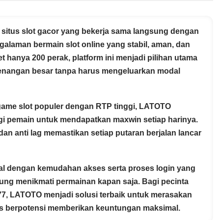
 situs
slot gacor
yang bekerja sama langsung dengan
galaman bermain slot online yang stabil, aman, dan
hanya 200 perak, platform ini menjadi pilihan utama
menangan besar tanpa harus mengeluarkan modal
game slot populer dengan RTP tinggi, LATOTO
gi pemain untuk mendapatkan maxwin setiap harinya.
 dan anti lag memastikan setiap putaran berjalan lancar
nal dengan kemudahan akses serta proses login yang
sung menikmati permainan kapan saja. Bagi pecinta
t777, LATOTO menjadi solusi terbaik untuk merasakan
us berpotensi memberikan keuntungan maksimal.