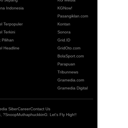
yo Jepang
KG Media
Pesona Indonesia
KGNow!
Pasangiklan.com
Artikel Terpopuler
Kontan
el Terkini
Sonora
 Pilihan
Grid.ID
Artikel Headline
GridOto.com
BolaSport.com
Parapuan
Tribunnews
Gramedia.com
Gramedia Digital
dia Siber
Career
Contact Us
6, ?SnoopMuthaphuckkinG: Let's Fly High!!