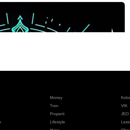
Money
Kol
Tren
VIK
Properti
JEO
n
Lifestyle
Lest