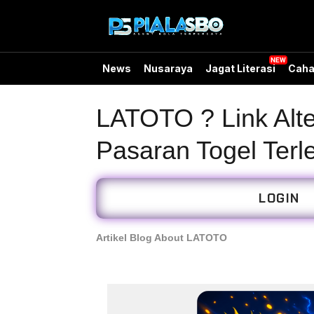
News
Nusaraya
Jagat Literasi
Caha
LATOTO ? Link Alter
Pasaran Togel Ter
LOGIN
Artikel Blog About LATOTO