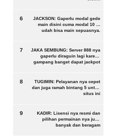
6
JACKSON: Gaperlu modal gede
main disini cuma modal 10 rb
udah bisa main sepuasnya.
7
JAKA SEMBUNG: Server 888 nya
gaperlu diraguin lagi karena
gampang banget dapat jackpot
nya.
8
TUGIMIN: Pelayanan nya cepet
dan juga ramah bintang 5 untuk
situs ini
9
KADIR: Lisensi nya resmi dan
pilihan permainan nya juga
banyak dan beragam