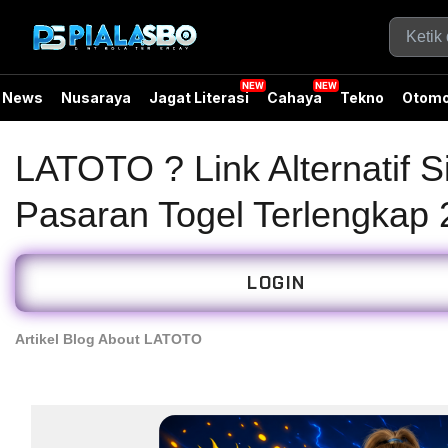
News
Nusaraya
Jagat Literasi
Cahaya
Tekno
Otomo
LATOTO ? Link Alternatif S
Pasaran Togel Terlengkap
LOGIN
Artikel Blog About LATOTO