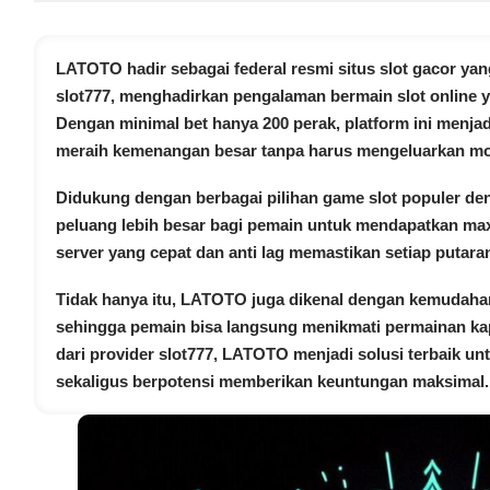
LATOTO hadir sebagai federal resmi situs
slot gacor
yang
slot777, menghadirkan pengalaman bermain slot online 
Dengan minimal bet hanya 200 perak, platform ini menjad
meraih kemenangan besar tanpa harus mengeluarkan mo
Didukung dengan berbagai pilihan game slot populer d
peluang lebih besar bagi pemain untuk mendapatkan maxwi
server yang cepat dan anti lag memastikan setiap putara
Tidak hanya itu, LATOTO juga dikenal dengan kemudahan 
sehingga pemain bisa langsung menikmati permainan kapa
dari provider slot777, LATOTO menjadi solusi terbaik u
sekaligus berpotensi memberikan keuntungan maksimal.